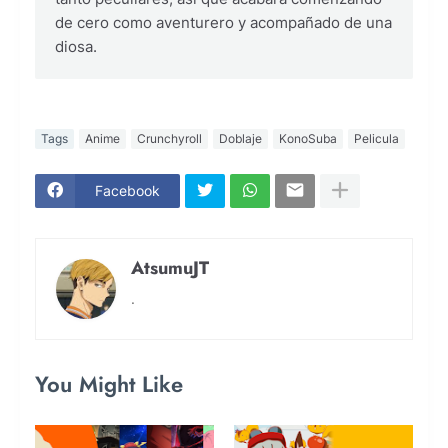
de cero como aventurero y acompañado de una
diosa.
Tags
Anime
Crunchyroll
Doblaje
KonoSuba
Pelicula
Facebook
AtsumuJT
.
You Might Like