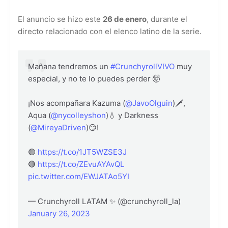
El anuncio se hizo este
26 de enero
, durante el
directo relacionado con el elenco latino de la serie.
Mañana tendremos un
#CrunchyrollVIVO
muy
especial, y no te lo puedes perder 🤯
¡Nos acompañara Kazuma (
@JavoOlguin
)🗡️,
Aqua (
@nycolleyshon
)💧 y Darkness
(
@MireyaDriven
)😏!
🟣
https://t.co/1JT5WZSE3J
🔴
https://t.co/ZEvuAYAvQL
pic.twitter.com/EWJATAo5YI
— Crunchyroll LATAM ✨ (@crunchyroll_la)
January 26, 2023