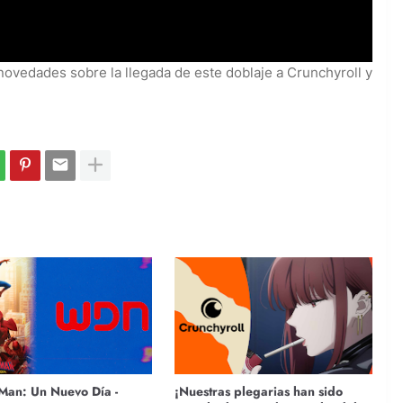
novedades sobre la llegada de este doblaje a Crunchyroll y
Man: Un Nuevo Día -
¡Nuestras plegarias han sido