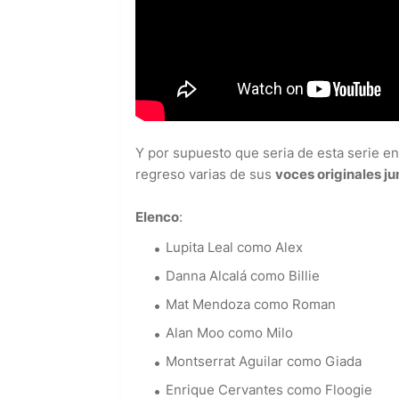
Y por supuesto que seria de esta serie en 
regreso varias de sus
voces originales jun
Elenco
:
Lupita Leal como Alex
Danna Alcalá como Billie
Mat Mendoza como Roman
Alan Moo como Milo
Montserrat Aguilar como Giada
Enrique Cervantes como Floogie