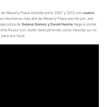
s de Waverly Place emitida entre 2007 y 2012 con
cuatro
os Hechieros más allá de Waverly Place escrita por Jed
 ejecutiva de
Selena Gómez y David Henrie
llega a contar
familia Russo con Justin descubriendo como mezclar su rol
para sus hijos.