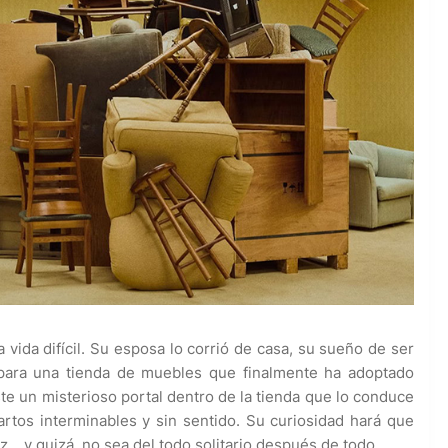
 vida difícil. Su esposa lo corrió de casa, su sueño de ser
 para una tienda de muebles que finalmente ha adoptado
te un misterioso portal dentro de la tienda que lo conduce
rtos interminables y sin sentido. Su curiosidad hará que
z... y quizá, no sea del todo solitario después de todo.