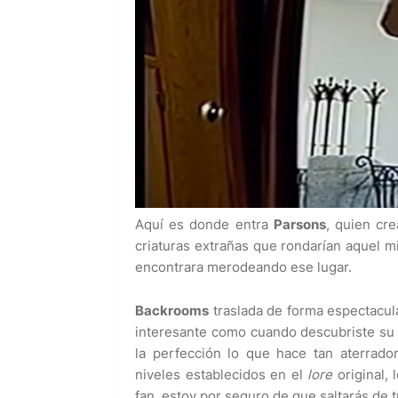
Aquí es donde entra
Parsons
, quien cre
criaturas extrañas que rondarían aquel m
encontrara merodeando ese lugar.
Backrooms
traslada de forma espectacular
interesante como cuando descubriste s
la perfección lo que hace tan aterrado
niveles establecidos en el
lore
original, 
fan, estoy por seguro de que saltarás de t