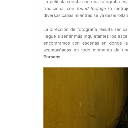
La película cuenta con una fotografía es
tradicional con
found footage
(o metraj
diversas capas mientras se va desarrolland
La dirección de fotografía resulta ser 
llegué a sentir más inquietantes los esc
encontramos con escenas en donde la s
acompañadas en todo momento de una
Parsons
.