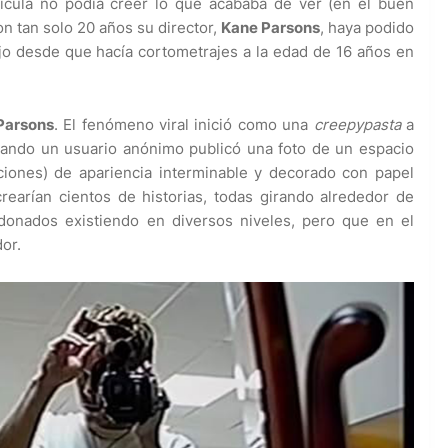
ícula no podía creer lo que acababa de ver (en el buen
n tan solo 20 años su director,
Kane Parsons
, haya podido
jo desde que hacía cortometrajes a la edad de 16 años en
Parsons
. El fenómeno viral inició como una
creepypasta
a
uando un usuario anónimo publicó una foto de un espacio
taciones) de apariencia interminable y decorado con papel
 crearían cientos de historias, todas girando alrededor de
ndonados existiendo en diversos niveles, pero que en el
dor.