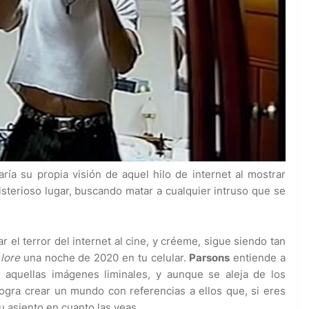
aría su propia visión de aquel hilo de internet al mostrar
isterioso lugar, buscando matar a cualquier intruso que se
 el terror del internet al cine, y créeme, sigue siendo tan
u
lore
una noche de 2020 en tu celular.
Parsons
entiende a
r aquellas imágenes liminales, y aunque se aleja de los
logra crear un mundo con referencias a ellos que, si eres
u asiento en cuanto las veas.