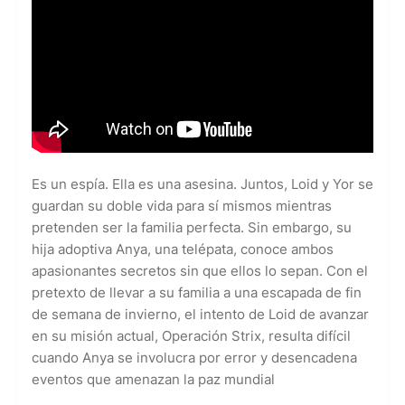
Es un espía. Ella es una asesina. Juntos, Loid y Yor se
guardan su doble vida para sí mismos mientras
pretenden ser la familia perfecta. Sin embargo, su
hija adoptiva Anya, una telépata, conoce ambos
apasionantes secretos sin que ellos lo sepan. Con el
pretexto de llevar a su familia a una escapada de fin
de semana de invierno, el intento de Loid de avanzar
en su misión actual, Operación Strix, resulta difícil
cuando Anya se involucra por error y desencadena
eventos que amenazan la paz mundial