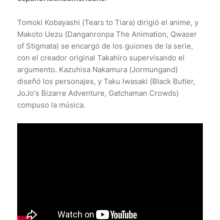
Tomoki Kobayashi (Tears to Tiara) dirigió el anime, y
Makoto Uezu (Danganronpa The Animation, Qwaser
of Stigmata) se encargó de los guiones de la serie,
con el creador original Takahiro supervisando el
argumento. Kazuhisa Nakamura (Jormungand)
diseñó los personajes, y Taku Iwasaki (Black Butler,
JoJo's Bizarre Adventure, Gatchaman Crowds)
compuso la música.