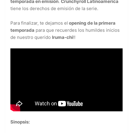
temporada en emisión
.
Crunchyroll Latinoamerica
tiene los derechos de emisión de la serie.
Para finalizar, te dejamos el
opening de la primera
temporada
para que recuerdes los humildes inicios
de nuestro querido
Iruma-chi
!!
Sinopsis: