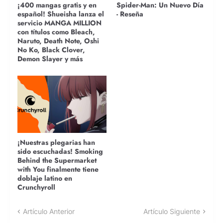
¡400 mangas gratis y en
Spider-Man: Un Nuevo Día
español! Shueisha lanza el
- Reseña
servicio MANGA MILLION
con títulos como Bleach,
Naruto, Death Note, Oshi
No Ko, Black Clover,
Demon Slayer y más
¡Nuestras plegarias han
sido escuchadas! Smoking
Behind the Supermarket
with You finalmente tiene
doblaje latino en
Crunchyroll
Artículo Anterior
Artículo Siguiente