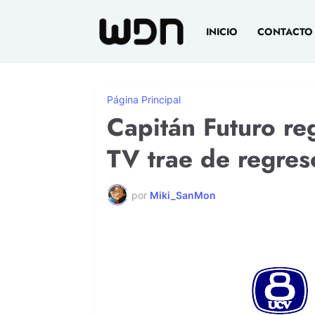
INICIO
CONTACTO
Página Principal
Capitán Futuro re
TV trae de regreso
por
Miki_SanMon