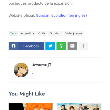
portugués producto de la expansión.
Website oficial:
Gundam Evolution (en inglés)
Tags
Argentina
Chile
Gundam
Videojuegos
Facebook
AtsumuJT
.
You Might Like