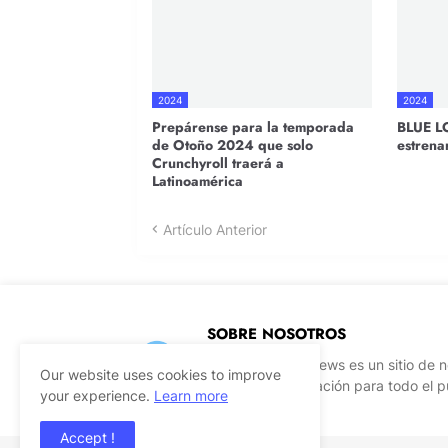
2024
2024
Prepárense para la temporada
BLUE L
de Otoño 2024 que solo
estrena
Crunchyroll traerá a
Latinoamérica
Artículo Anterior
SOBRE NOSOTROS
World Dubbing News es un sitio de n
Our website uses cookies to improve
fuente de información para todo el p
your experience.
Learn more
Accept !