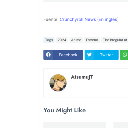
Fuente:
Crunchyroll News (En inglés)
Tags
2024
Anime
Estreno
The Irregular a
Facebook
Twitter
AtsumuJT
.
You Might Like