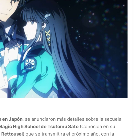
o en Japón
, se anunciaron más detalles sobre la secuela
 Magic High School de Tsutomu Sato
(Conocida en su
 Rettousei
) que se transmitirá el próximo año, con la