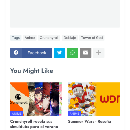
Tags
Anime
Crunchyroll
Doblaje
Tower of God
Facebook
You Might Like
ANIME
ANIME
Crunchyroll revela sus
Summer Wars - Reseña
simuldubs para el verano